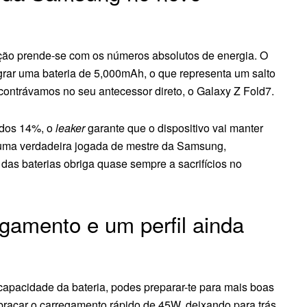
ação prende-se com os números absolutos de energia. O
rar uma bateria de 5,000mAh, o que representa um salto
contrávamos no seu antecessor direto, o Galaxy Z Fold7.
 dos 14%, o
leaker
garante que o dispositivo vai manter
ma verdadeira jogada de mestre da Samsung,
as baterias obriga quase sempre a sacrifícios no
gamento e um perfil ainda
apacidade da bateria, podes preparar-te para mais boas
abraçar o carregamento rápido de 45W, deixando para trás