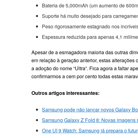
Bateria de 5,000mAh (um aumento de 600mA
Suporte há muito desejado para carregame
Peso rigorosamente estagnado nos incríve
Espessura reduzida para apenas 4,1 milíme
Apesar de a esmagadora maioria das outras dim
em relação à geração anterior, estas alterações 
a adoção do nome “Ultra”. Fica agora a faltar ap
confirmarmos a cem por cento todas estas maravi
Outros artigos interessantes:
Samsung pode não lançar novos Galaxy Bo
Samsung Galaxy Z Fold 8: Novas imagens r
One UI 9 Watch: Samsung já prepara o futu