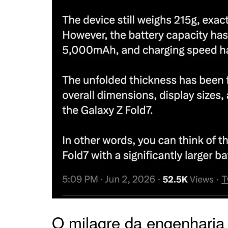
O milagre da engenhari