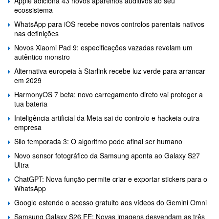
Apple adiciona 43 novos aparelhos auditivos ao seu
ecossistema
WhatsApp para iOS recebe novos controlos parentais nativos
nas definições
Novos Xiaomi Pad 9: especificações vazadas revelam um
autêntico monstro
Alternativa europeia à Starlink recebe luz verde para arrancar
em 2029
HarmonyOS 7 beta: novo carregamento direto vai proteger a
tua bateria
Inteligência artificial da Meta sai do controlo e hackeia outra
empresa
Silo temporada 3: O algoritmo pode afinal ser humano
Novo sensor fotográfico da Samsung aponta ao Galaxy S27
Ultra
ChatGPT: Nova função permite criar e exportar stickers para o
WhatsApp
Google estende o acesso gratuito aos vídeos do Gemini Omni
Samsung Galaxy S26 FE: Novas imagens desvendam as três