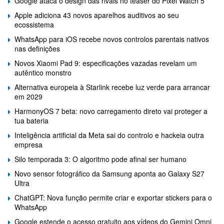
Google ataca o design das rivais no teaser do Pixel Watch 5
Apple adiciona 43 novos aparelhos auditivos ao seu
ecossistema
WhatsApp para iOS recebe novos controlos parentais nativos
nas definições
Novos Xiaomi Pad 9: especificações vazadas revelam um
autêntico monstro
Alternativa europeia à Starlink recebe luz verde para arrancar
em 2029
HarmonyOS 7 beta: novo carregamento direto vai proteger a
tua bateria
Inteligência artificial da Meta sai do controlo e hackeia outra
empresa
Silo temporada 3: O algoritmo pode afinal ser humano
Novo sensor fotográfico da Samsung aponta ao Galaxy S27
Ultra
ChatGPT: Nova função permite criar e exportar stickers para o
WhatsApp
Google estende o acesso gratuito aos vídeos do Gemini Omni