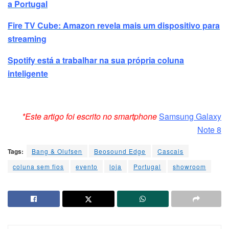
a Portugal
Fire TV Cube: Amazon revela mais um dispositivo para
streaming
Spotify está a trabalhar na sua própria coluna
inteligente
*Este artigo foi escrito no smartphone
Samsung Galaxy
Note 8
Tags:
Bang & Olufsen
Beosound Edge
Cascais
coluna sem fios
evento
loja
Portugal
showroom