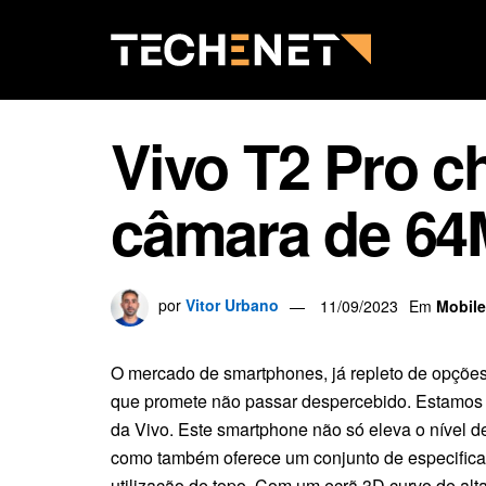
Vivo T2 Pro c
câmara de 6
por
Vitor Urbano
11/09/2023
Em
Mobile
O mercado de smartphones, já repleto de opções
que promete não passar despercebido. Estamos a
da Vivo. Este smartphone não só eleva o nível d
como também oferece um conjunto de especific
utilização de topo. Com um ecrã 3D curvo de alt