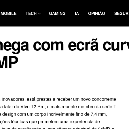
MOBILE
TECH
GAMING
IA
OPINIÃO
SEGUR
hega com ecrã cur
4MP
 inovadoras, está prestes a receber um novo concorrente
 falar do Vivo T2 Pro, o mais recente membro da série T
e design com um corpo incrivelmente fino de 7,4 mm,
ações técnicas que prometem uma experiência de
a taxa de atualização e uma câmara principal de 64MP, o