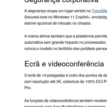
A segurança ocupa um lugar central no
TravelMa
Secured-core no Windows 11 Copilot+, encriptaç
alarme opcional de intrusão no chassis.
A marca afirma também que a plataforma permi
automática sem grande impacto no processador. 
coloca o modelo no território dos portáteis pens
Ecrã e videoconferência
O ecrã de 14 polegadas é outro dos pontos de d
com resolução até 3K, cobertura de 100% DCI-P3
Pro.
As funções de videoconferência também recebem 
megapíxeis com Acer PurifiedView e tecnologia 