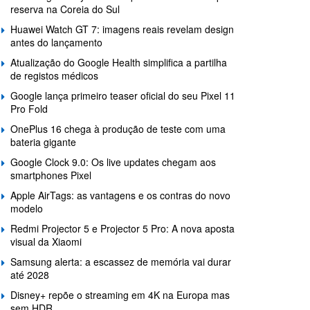
reserva na Coreia do Sul
Huawei Watch GT 7: imagens reais revelam design
antes do lançamento
Atualização do Google Health simplifica a partilha
de registos médicos
Google lança primeiro teaser oficial do seu Pixel 11
Pro Fold
OnePlus 16 chega à produção de teste com uma
bateria gigante
Google Clock 9.0: Os live updates chegam aos
smartphones Pixel
Apple AirTags: as vantagens e os contras do novo
modelo
Redmi Projector 5 e Projector 5 Pro: A nova aposta
visual da Xiaomi
Samsung alerta: a escassez de memória vai durar
até 2028
Disney+ repõe o streaming em 4K na Europa mas
sem HDR