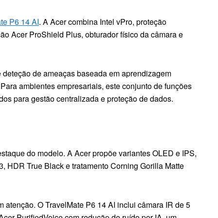
te P6 14 AI
. A Acer combina Intel vPro, proteção
ão Acer ProShield Plus, obturador físico da câmara e
te deteção de ameaças baseada em aprendizagem
Para ambientes empresariais, este conjunto de funções
ados para gestão centralizada e proteção de dados.
estaque do modelo. A Acer propõe variantes OLED e IPS,
, HDR True Black e tratamento Corning Gorilla Matte
atenção. O TravelMate P6 14 AI inclui câmara IR de 5
Acer PurifiedVoice com redução de ruído por IA, um