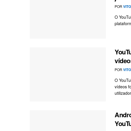
POR
VIT
O YouTu
platafor
YouTu
vídeo
POR
VIT
O YouTub
vídeos fo
utilizado
Andro
YouTu