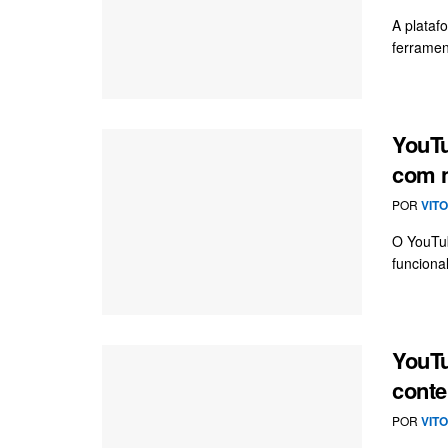
A plataf
ferrament
YouTu
com n
POR
VIT
O YouTub
funciona
YouTu
conte
POR
VIT