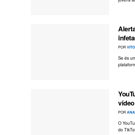
Alert
infet
POR
VIT
Se és um
platafor
YouTu
vídeo
POR
ANA
O YouTub
do TikTo