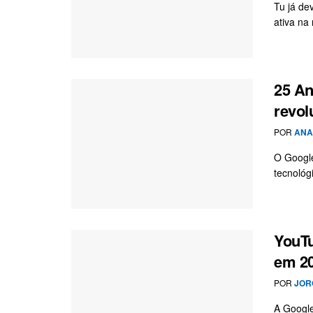
Tu já de
ativa na 
25 An
revol
POR
ANA
O Google
tecnológ
YouTu
em 2
POR
JOR
A Google