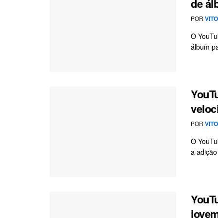
de ál
POR
VIT
O YouTu
álbum pa
YouTu
veloc
POR
VIT
O YouTub
a adição
YouTu
jovem