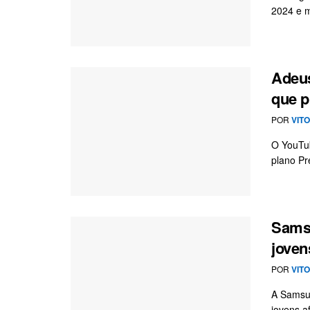
2024 e m
Adeus
que p
POR
VIT
O YouTub
plano Pre
Samsu
joven
POR
VIT
A Samsun
jovens a