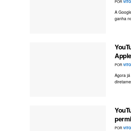
POR
VIT
A Google
ganha no
YouT
Apple
POR
VIT
Agora já
diretame
YouTu
permi
POR
VIT