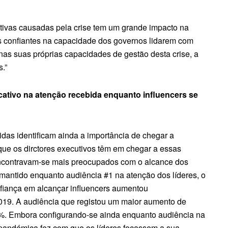
tivas causadas pela crise tem um grande impacto na
os confiantes na capacidade dos governos lidarem com
 nas suas próprias capacidades de gestão desta crise, a
.”
ativo na atenção recebida enquanto influencers se
idas identificam ainda a importância de chegar a
 que os dirctores executivos têm em chegar a essas
encontravam-se mais preocupados com o alcance dos
 mantido enquanto audiência #1 na atenção dos líderes, o
nfiança em alcançar influencers aumentou
19. A audiência que registou um maior aumento de
3%. Embora configurando-se ainda enquanto audiência na
 pandémica fez com que os líderes focassem a sua