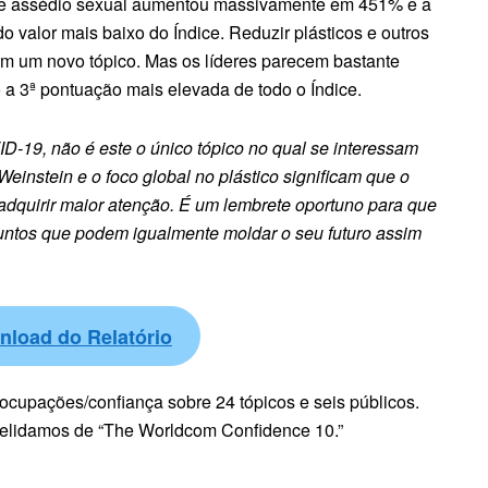
bre assédio sexual aumentou massivamente em 451% e a
o valor mais baixo do Índice. Reduzir plásticos e outros
am um novo tópico. Mas os líderes parecem bastante
o a 3ª pontuação mais elevada de todo o Índice.
D-19, não é este o único tópico no qual se interessam
 Weinstein e o foco global no plástico significam que o
 adquirir maior atenção. É um lembrete oportuno para que
untos que podem igualmente moldar o seu futuro assim
nload do Relatório
cupações/confiança sobre 24 tópicos e seis públicos.
elidamos de “The Worldcom Confidence 10.”