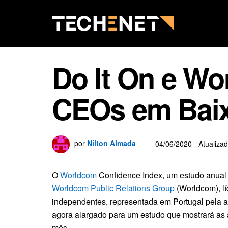
Do It On e W
CEOs em Bai
por
Nilton Almada
04/06/2020 - Atualiza
O
Worldcom
Confidence Index, um estudo anual
Worldcom Public Relations Group
(Worldcom), l
independentes, representada em Portugal pela a
agora alargado para um estudo que mostrará as 
mês.