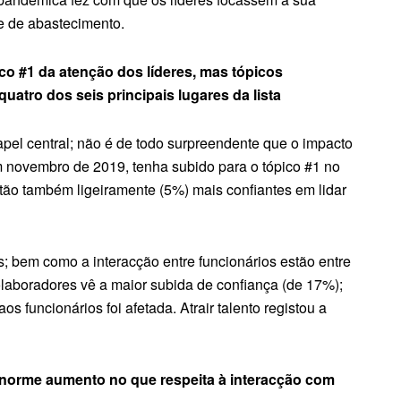
e de abastecimento.
co #1 da atenção dos líderes, mas tópicos
tro dos seis principais lugares da lista
el central; não é de todo surpreendente que o impacto
 novembro de 2019, tenha subido para o tópico #1 no
stão também ligeiramente (5%) mais confiantes em lidar
ios; bem como a interacção entre funcionários estão entre
colaboradores vê a maior subida de confiança (de 17%);
os funcionários foi afetada. Atrair talento registou a
orme aumento no que respeita à interacção com