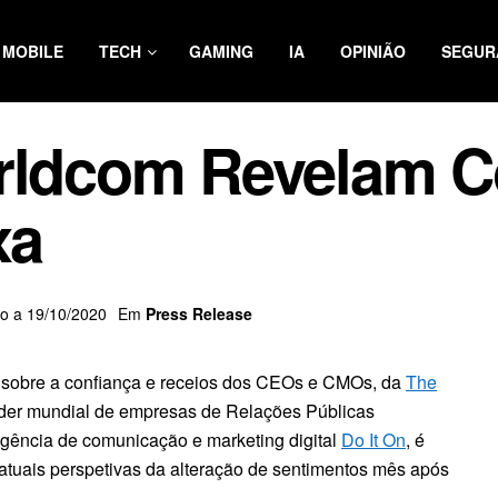
MOBILE
TECH
GAMING
IA
OPINIÃO
SEGUR
orldcom Revelam C
xa
do a 19/10/2020
Em
Press Release
 sobre a confiança e receios dos CEOs e CMOs, da
The
íder mundial de empresas de Relações Públicas
gência de comunicação e marketing digital
Do It On
, é
atuais perspetivas da alteração de sentimentos mês após