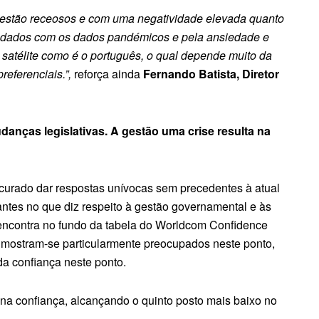
s estão receosos e com uma negatividade elevada quanto
es dados com os dados pandémicos e pela ansiedade e
satélite como é o português, o qual depende muito da
eferenciais.”,
reforça ainda
Fernando Batista, Diretor
anças legislativas. A gestão uma crise resulta na
urado dar respostas unívocas sem precedentes à atual
antes no que diz respeito à gestão governamental e às
 encontra no fundo da tabela do Worldcom Confidence
s mostram-se particularmente preocupados neste ponto,
da confiança neste ponto.
na confiança, alcançando o quinto posto mais baixo no