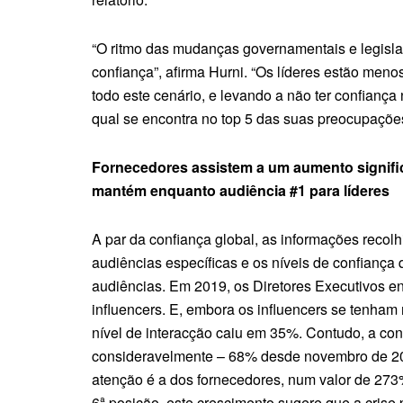
“O ritmo das mudanças governamentais e legisla
confiança”, afirma Hurni. “Os líderes estão men
todo este cenário, e levando a não ter confiança
qual se encontra no top 5 das suas preocupações
Fornecedores assistem a um aumento signific
mantém enquanto audiência #1 para líderes
A par da confiança global, as informações recolh
audiências específicas e os níveis de confiança
audiências. Em 2019, os Diretores Executivos 
influencers. E, embora os influencers se tenham
nível de interacção caiu em 35%. Contudo, a co
consideravelmente – 68% desde novembro de 20
atenção é a dos fornecedores, num valor de 27
6ª posição, este crescimento sugere que a crise