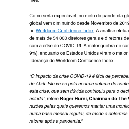
Como seria expectável, no meio da pandemia gl
global vem diminuindo desde Novembro de 2019
no
Worldcom Confidence Index
. A analise efet
de mais de 54 000 diretores gerais e diretores 
com a crise do COVID-19. A maior quebra de con
9%), enquanto os Estados Unidos viram o maior 
liderança do Worldcom Conficence Index.
“O Impacto da crise COVID-19 é fácil de perceb
de Abril. Isto vê-se pelo enorme volume de conte
esta crise, que sem dúvida contribuiu para o de
estudo”,
refere
Roger Hurni, Chairman do The 
razões pelas quais queremos manter uma monitor
numa base mensal regular, de modo a obtermos d
retoma após a pandemia.”