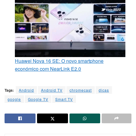
Huawei Nova 16 SE: O novo smartphone
económico com NearLink E2.0
Tags:
Android
Android TV
chromecast
dicas
google
Google TV
Smart TV