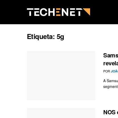
Etiqueta:
5g
Samsu
revel
POR
JOÃ
A Samsun
segmento
NOS e