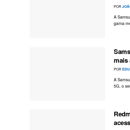
POR
JOÃ
A Samsun
gama-méd
Sams
mais 
POR
EDU
A Samsun
5G, o se
Redmi
acess