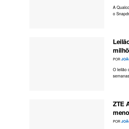
A Qualco
o Snapdr
Leilã
milhõ
POR
JOÃ
O leilão
semanas.
ZTE A
meno
POR
JOÃ