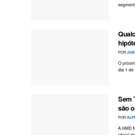
segmento
Qualc
hipót
POR
JOÃ
O próxi
dia 1 de
Sem 
são o
POR
ALF
A HMD No
oficial d