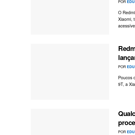
POR
EDU
O Redmi 
Xiaomi, 
acessível
Redmi
lanç
POR
EDU
Poucos d
9T, a Xi
Qual
proce
POR
EDU