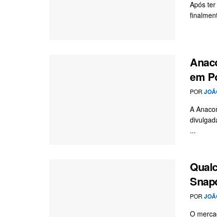
Após ter
finalmen
Anaco
em Po
POR
JOÃ
A Anacom
divulgad
...
Qual
Snapd
POR
JOÃ
O mercad