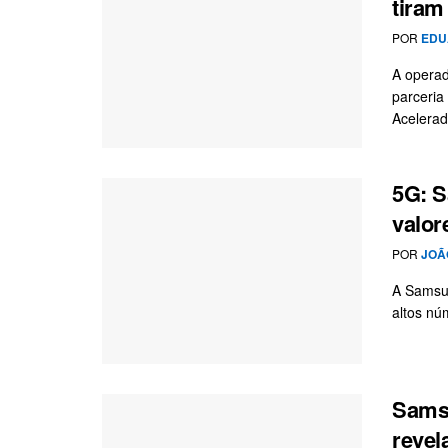
tiram
POR
EDU
A opera
parceri
Acelerado
5G: S
valor
POR
JOÃ
A Samsun
altos nú
Samsu
revel