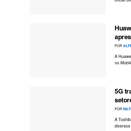
Huawe
apre
POR
ALF
A Huawei
no Mobil
5G tr
setor
POR
NIL
A Toshib
diversos